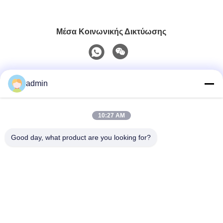
Μέσα Κοινωνικής Δικτύωσης
Γρήγορη επικοινωνία
admin
Τηλ.
10:27 AM
0086-551-65396351
Good day, what product are you looking for?
Ηλεκτρονικό
sales@vinncom.com
Διεύθυνση
Οδός GangHuai, Νέα Βιομηχανική Ζώνη, πόλη GangJi,
επαρχία ChangFeng, πόλη HeFei, επαρχία AnHui