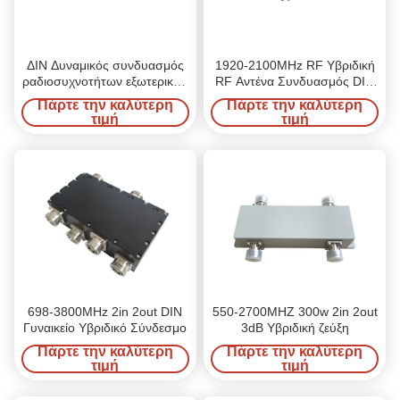
ΔΙΝ Δυναμικός συνδυασμός
1920-2100MHz RF Υβριδική
ραδιοσυχνοτήτων εξωτερικού
RF Αντένα Συνδυασμός DIN
IP67 2100MHz
Γυναικείο Duplexer εξωτερικό
Πάρτε την καλύτερη
Πάρτε την καλύτερη
IP67
τιμή
τιμή
698-3800MHz 2in 2out DIN
550-2700MHZ 300w 2in 2out
Γυναικείο Υβριδικό Σύνδεσμο
3dB Υβριδική ζεύξη
Πάρτε την καλύτερη
Πάρτε την καλύτερη
τιμή
τιμή