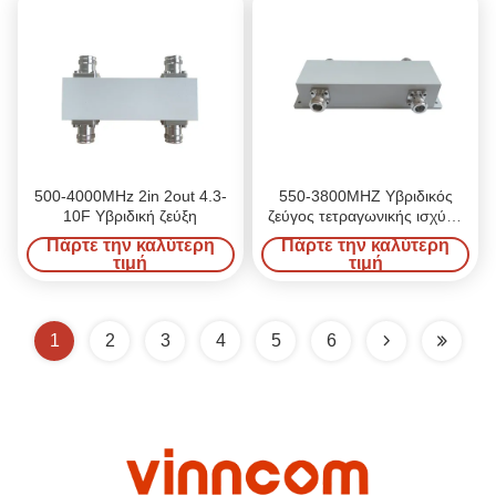
500-4000MHz 2in 2out 4.3-
550-3800MHZ Υβριδικός
10F Υβριδική ζεύξη
ζεύγος τετραγωνικής ισχύος
300 Watt
Πάρτε την καλύτερη
Πάρτε την καλύτερη
τιμή
τιμή
1
2
3
4
5
6