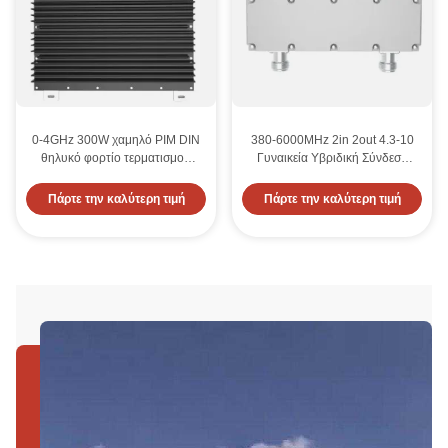
0-4GHz 300W χαμηλό PIM DIN
380-6000MHz 2in 2out 4.3-10
θηλυκό φορτίο τερματισμού
Γυναικεία Υβριδική Σύνδεση
-160dBc για χειρισμό ισχύος
χαμηλό PIM -160dBC
Πάρτε την καλύτερη τιμή
Πάρτε την καλύτερη τιμή