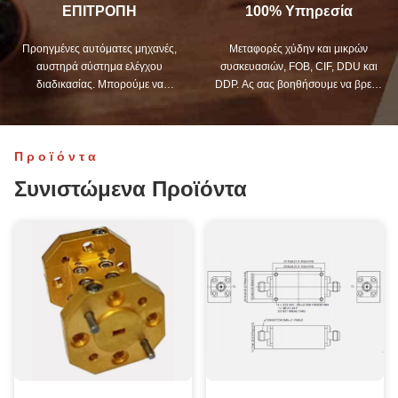
ΕΠΙΤΡΟΠΗ
100% Υπηρεσία
Προηγμένες αυτόματες μηχανές,
Μεταφορές χύδην και μικρών
αυστηρά σύστημα ελέγχου
συσκευασιών, FOB, CIF, DDU και
διαδικασίας. Μπορούμε να
DDP. Ας σας βοηθήσουμε να βρείτε
κατασκευάσουμε όλα τα ηλεκτρικά
την καλύτερη λύση για όλες τις
τερματικά πέρα από τη ζήτηση σας.
ανησυχίες σας.
Προϊόντα
Συνιστώμενα Προϊόντα