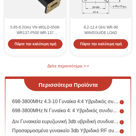
5.85-8.2GHz VN-WGLD-0508-
8,2-12,4 GHz WR-90
WR137-P500 WR-137
WAVEGUIDE LOAD
ΤΑΜΠΟΔΡΟΣ ΤΟΥ ΚΑΛΟΥ
ΔΙΝ Δυναμική Υβριδική Αντένα PIM RF 2500-2690MHz 4 έως 1 150dBc
Πάρτε την καλύτερη τιμή
Πάρτε την καλύτερη τιμή
Εξωτερικός συνδυαστής σήματος κεραίας IP67 Duplexer DIN Female 1920-2100MHz
RoHS 2500-2690MHz IP67 Γυναικείο συνδυαστικό τετρασύρματος 50dB Ελάχιστη απομόνωση
Δείτε περισσότερα
>
>
3300MHz 100W Δύναμη RF Antenna Combiner Diplexer DIN Γυναίκα
Διηλεκτρικός 3x3 Υβριδικός Συνδυασμός Αντενών RF Προσαρμοσμένος
Περισσότερα Προϊόντα
698-3800MHz 4.3-10 Γυναίκα 4:4 Υβριδικός συνδυαστής
698-3800MHz N Γυναίκα 4: 4 Υβριδικός συνδυαστής
Διν Γυναικεία ευρυζωνική 3db υβριδική συνδυαστική ζεύξη 50 Ωμ
Προσαρμοσμένο γυναικείο 3db Υβριδικό RF συνδυαστικό συνδετήρα κεραίας 4.3-10
IBS 50ohm τετραγωνική υβριδική σύνδεση υψηλής ισχύος 3db OEM