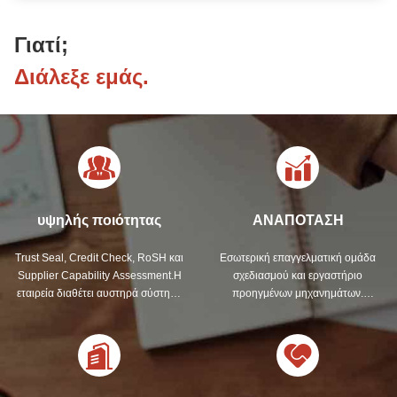
Γιατί;
Διάλεξε εμάς.
υψηλής ποιότητας
ΑΝΑΠΟΤΑΣΗ
Trust Seal, Credit Check, RoSH και
Εσωτερική επαγγελματική ομάδα
Supplier Capability Assessment.Η
σχεδιασμού και εργαστήριο
εταιρεία διαθέτει αυστηρά σύστημα
προηγμένων μηχανημάτων.
ποιοτικού ελέγχου και
Μπορούμε να συνεργαστούμε για
επαγγελματικό εργαστήριο
την ανάπτυξη των προϊόντων που
δοκιμών.
χρειάζεστε.