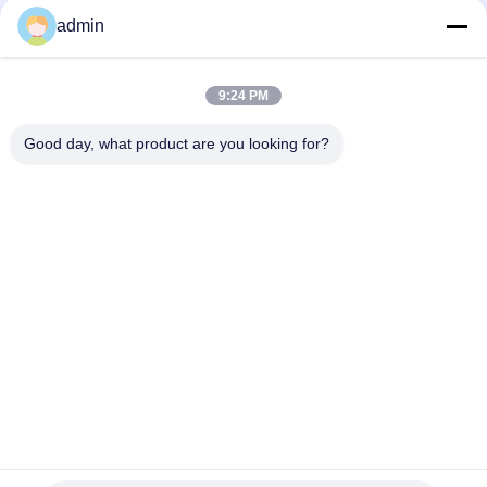
Γρήγορη επικοινωνία
admin
Τηλ.
9:24 PM
0086-551-65396351
Good day, what product are you looking for?
Ηλεκτρονικό
sales@vinncom.com
Διεύθυνση
Οδός GangHuai, Νέα Βιομηχανική Ζώνη, πόλη GangJi,
επαρχία ChangFeng, πόλη HeFei, επαρχία AnHui
Πολιτική Μυστικότητας
|
Sitemap
Καλή ποιότητα της Κίνας Συνδυασμός κεραίας ραδιοσυχνοτήτων
Προμηθευτής. Πνευματικά δικαιώματα © 2023-2026 HeFei