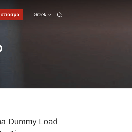
όσπασμα
Greek
D
 Sma Dummy Load」