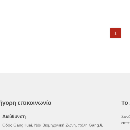
1
ήγορη επικοινωνία
Το
Διεύθυνση
Συνδ
εκπτ
Οδός GangHuai, Νέα Βιομηχανική Ζώνη, πόλη GangJi,