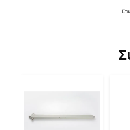
Ετι
Σ