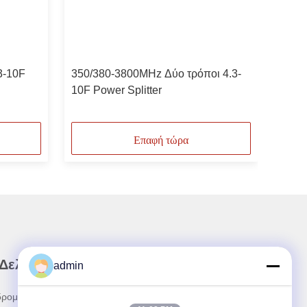
3-10F
350/380-3800MHz Δύο τρόποι 4.3-
10F Power Splitter
Επαφή τώρα
 Δελτίο Ενημέρωσης
admin
ρομηθείτε στο ενημερωτικό μας δελτίο για