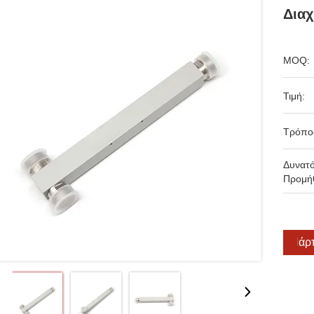
Δια
MOQ:
Τιμή:
Τρόπο
Δυνατ
Προμήθ
Πάρτ