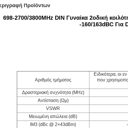
εριγραφή Προϊόντων
698-2700/3800MHz DIN Γυναίκα 2οδική κοιλότ
-160/163dBC Για 
Ειδικότερα, οι ε
Αριθμός τμήματος
που χρησιμοποι
Δραστηριακή συχνότητα (MHz)
Αντίσταση (Ωμ)
VSWR
Μειωμένη απώλεια (dB)
IM3 (dBc @ 2×43dBm)