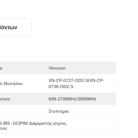
ϊόντων
α
Vinncom
VN-CP-0727-OD2-S/VN-CP-
μό Μοντέλου
0738-OD2-S
τητα:
698-2700MHz/3800MHz
:
Στυπτηρία
 IBS -163PIM Διαμεριστής ισχύος
, 
χύος