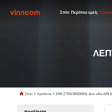
Σπίτι
Περίπου εμείς
προϊό
ΛΕΠ
Σπίτι
>
προϊόντα
>
698-2700/3800MHz Δύο οδοι ΔΙΝ Δ
προϊόντα