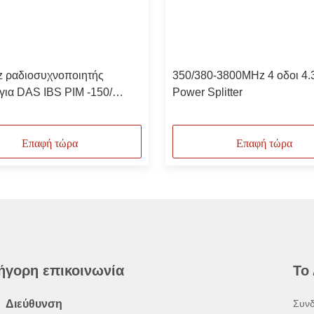
 ραδιοσυχνοποιητής
350/380-3800MHz 4 οδοι 4.
 για DAS IBS PIM -150/
Power Splitter
1/-165 N Γυναίκα
Επαφή τώρα
Επαφή τώρα
ήγορη επικοινωνία
Το
Διεύθυνση
Συνδ