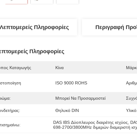
Λεπτομερείς Πληροφορίες
Περιγραφή Προ
επτομερείς Πληροφορίες
όπος Καταγωγής
Κίνα
Μάρκ
ιστοποίηση
ISO 9000 ROHS
Αριθ
ρώμα:
Μπορεί Να Προσαρμοστεί
Συχνό
υνδετήρας:
Θηλυκό DIN
Υλικό
DAS IBS Δύοπλευρος διαιρέτης ισχύος
, 
DAS
πισημαίνω:
698-2700/3800MHz διμερών διαμεριστή ισ