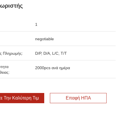
χωριστής
1
negotiable
ς Πληρωμής:
D/P, D/A, L/C, T/T
ότητα
2000pcs ανά ημέρα
ειας:
ε Την Καλύτερη Τιμή
Επαφή ΗΠΑ