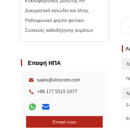
Κυκλοφορητικός μονωτής RF
Δοκιμαστικό καλώδιο και άλτης
Ραδιοφωνικό φορτίο ψεύτικο
Συσκευές καθοδήγησης κυμάτων
Λ
Επαφή ΗΠΑ
Τ
Π
sales@vinncom.com
+86 177 5515 1077
Χ
Σ
Ε
Επαφή τώρα