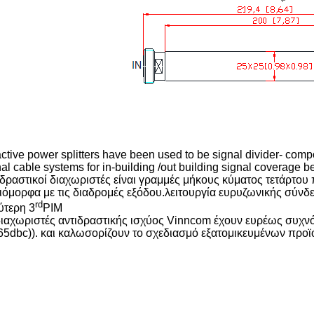
ctive power splitters have been used to be signal divider- comp
al cable systems for in-building /out building signal coverage b
ιδραστικοί διαχωριστές είναι γραμμές μήκους κύματος τετάρτου 
ιόμορφα με τις διαδρομές εξόδου.λειτουργία ευρυζωνικής σύνδ
rd
ύτερη 3
PIM
διαχωριστές αντιδραστικής ισχύος Vinncom έχουν ευρέως συχνό
165dbc)). και καλωσορίζουν το σχεδιασμό εξατομικευμένων προϊ