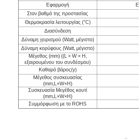
Εφαρμογή
Ε
Στον βαθμό της προστασίας
Θερμοκρασία λειτουργίας (°C)
Διασύνδεση
Δύναμη χειρισμού (Watt, μέγιστο)
Δύναμη κορύφους (Watt, μέγιστο)
Μέγεθος (mm) ((L × W × H,
εξαιρουμένου του συνδέσμου)
Καθαρό βάρος
(γ)
Μέγεθος συσκευασίας
(mm,L×W×H)
Συσκευασία Μεγέθος κουτί
(mm,L×W×H)
Συμμόρφωση με το ROHS