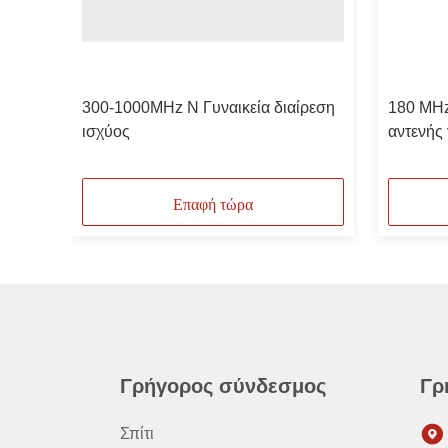
στής
300-1000MHz N Γυναικεία διαίρεση
180 MHz
ισχύος
αντενής
-155/-16
Επαφή τώρα
Γρήγορος σύνδεσμος
Γρ
Σπίτι