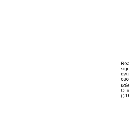
Rea
sign
αντ
ομο
καλ
Οι 
((-