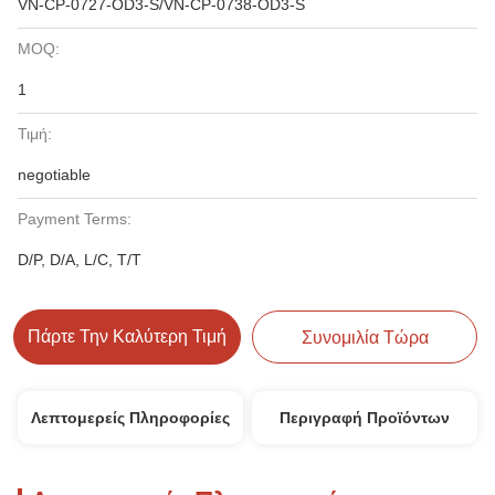
VN-CP-0727-OD3-S/VN-CP-0738-OD3-S
MOQ:
1
Τιμή:
negotiable
Payment Terms:
D/P, D/A, L/C, T/T
Πάρτε Την Καλύτερη Τιμή
Συνομιλία Τώρα
Λεπτομερείς Πληροφορίες
Περιγραφή Προϊόντων