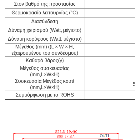
Στον βαθμό της προστασίας
Θερμοκρασία λειτουργίας (°C)
Διασύνδεση
Ν
Δύναμη χειρισμού (Watt, μέγιστο)
Δύναμη κορύφους (Watt, μέγιστο)
Μέγεθος (mm) ((L × W × H,
2
εξαιρουμένου του συνδέσμου)
Καθαρό βάρος
(γ)
Μέγεθος συσκευασίας
2
(mm,L×W×H)
Συσκευασία Μεγέθος κουτί
580
(mm,L×W×H)
Συμμόρφωση με το ROHS