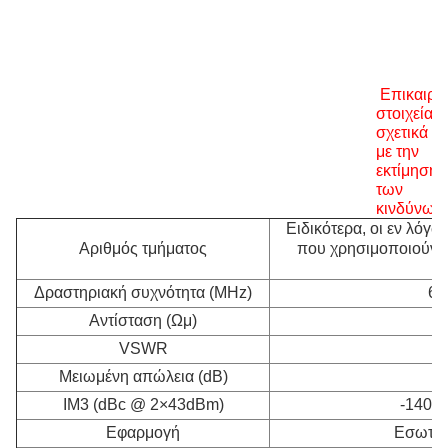
Επικαιρο
στοιχεία
σχετικά
με την
εκτίμηση
των
κινδύνων
Ειδικότερα, οι εν λόγω
Αριθμός τμήματος
που χρησιμοποιούντα
Δραστηριακή συχνότητα (MHz)
69
Αντίσταση (Ωμ)
VSWR
Μειωμένη απώλεια (dB)
IM3 (dBc @ 2×43dBm)
-140 / 
Εφαρμογή
Εσωτερι