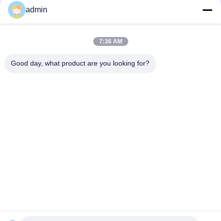
Γρήγορη επικοινωνία
admin
Τηλ.
7:36 AM
0086-551-65396351
Good day, what product are you looking for?
Ηλεκτρονικό
sales@vinncom.com
Διεύθυνση
Οδός GangHuai, Νέα Βιομηχανική Ζώνη, πόλη GangJi,
επαρχία ChangFeng, πόλη HeFei, επαρχία AnHui
Πολιτική Μυστικότητας
|
Sitemap
Καλή ποιότητα της Κίνας Συνδυασμός κεραίας ραδιοσυχνοτήτων
Προμηθευτής. Πνευματικά δικαιώματα © 2023-2026 HeFei
Vinncom Electronic Technology Co.,Ltd. . Διατηρούνται όλα τα