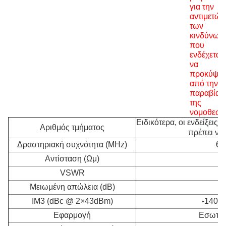
για την
αντιμετώπ
των
κινδύνων
που
ενδέχεται
να
προκύψο
από την
παραβίασ
της
νομοθεσία
Ειδικότερα, οι ενδείξει
Αριθμός τμήματος
πρέπει να
Δραστηριακή συχνότητα (MHz)
69
Αντίσταση (Ωμ)
VSWR
Μειωμένη απώλεια (dB)
IM3 (dBc @ 2×43dBm)
-140 / 
Εφαρμογή
Εσωτερι