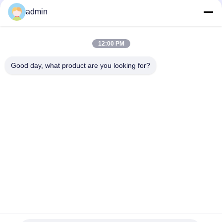
Γρήγορη επικοινωνία
admin
Τηλ.
12:00 PM
0086-551-65396351
Good day, what product are you looking for?
Ηλεκτρονικό
sales@vinncom.com
Διεύθυνση
Οδός GangHuai, Νέα Βιομηχανική Ζώνη, πόλη GangJi,
επαρχία ChangFeng, πόλη HeFei, επαρχία AnHui
Πολιτική Μυστικότητας
|
Sitemap
Καλή ποιότητα της Κίνας Συνδυασμός κεραίας ραδιοσυχνοτήτων
Προμηθευτής. Πνευματικά δικαιώματα © 2023-2026 HeFei
Vinncom Electronic Technology Co.,Ltd. . Διατηρούνται όλα τα