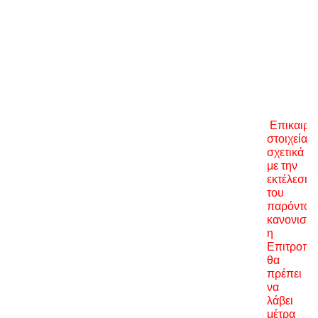
Επικαιρο
στοιχεία
σχετικά
με την
εκτέλεση
του
παρόντος
κανονισμ
η
Επιτροπή
θα
πρέπει
να
λάβει
μέτρα