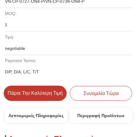
VN-CP-0727-ON4-Ρ/VN-CP-0738-ON4-Ρ
MOQ:
1
Τιμή:
negotiable
Payment Terms:
D/P, D/A, L/C, T/T
Πάρτε Την Καλύτερη Τιμή
Συνομιλία Τώρα
Λεπτομερείς Πληροφορίες
Περιγραφή Προϊόντων