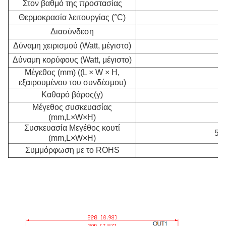
Στον βαθμό της προστασίας
Θερμοκρασία λειτουργίας (°C)
Διασύνδεση
Δύναμη χειρισμού (Watt, μέγιστο)
Δύναμη κορύφους (Watt, μέγιστο)
Μέγεθος (mm) ((L × W × H,
2
εξαιρουμένου του συνδέσμου)
Καθαρό βάρος
(γ)
Μέγεθος συσκευασίας
2
(mm,L×W×H)
Συσκευασία Μεγέθος κουτί
580
(mm,L×W×H)
Συμμόρφωση με το ROHS