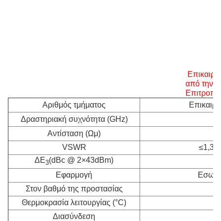
Επικαιροπ
από την
Επιτροπή
Αριθμός τμήματος
Επικαιρο
Δραστηριακή συχνότητα (GHz)
Αντίσταση (Ωμ)
VSWR
≤1,30
ΔΕ
(dBc @ 2×43dBm)
3
Εφαρμογή
Εσωτερ
Στον βαθμό της προστασίας
Θερμοκρασία λειτουργίας (°C)
Διασύνδεση
4.