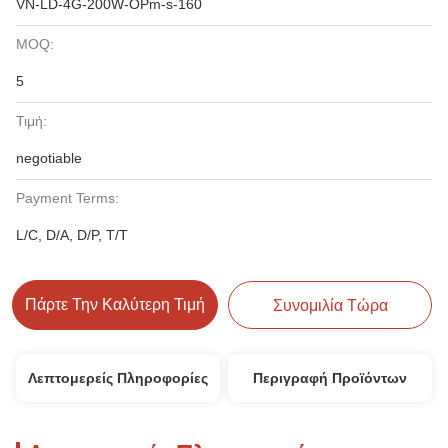
VN-LD-4G-200W-OPm-s-160
MOQ:
5
Τιμή:
negotiable
Payment Terms:
L/C, D/A, D/P, T/T
Πάρτε Την Καλύτερη Τιμή
Συνομιλία Τώρα
Λεπτομερείς Πληροφορίες
Περιγραφή Προϊόντων