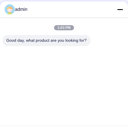
Γρήγορη επικοινωνία
admin
Τηλ.
1:03 PM
0086-551-65396351
Good day, what product are you looking for?
Ηλεκτρονικό
sales@vinncom.com
Διεύθυνση
Οδός GangHuai, Νέα Βιομηχανική Ζώνη, πόλη GangJi,
επαρχία ChangFeng, πόλη HeFei, επαρχία AnHui
Πολιτική Μυστικότητας
|
Sitemap
Καλή ποιότητα της Κίνας Συνδυασμός κεραίας ραδιοσυχνοτήτων
Προμηθευτής. Πνευματικά δικαιώματα © 2023-2026 HeFei