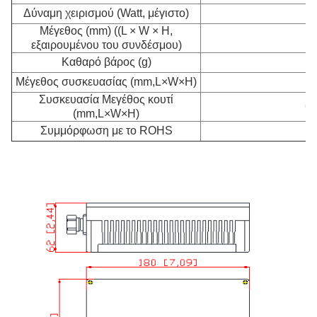
Δύναμη χειρισμού (Watt, μέγιστο)
Μέγεθος (mm) ((L × W × H,
εξαιρουμένου του συνδέσμου)
Καθαρό βάρος (g)
Μέγεθος συσκευασίας (mm,L×W×H)
30
Συσκευασία Μεγέθος κουτί
62
(mm,L×W×H)
Συμμόρφωση με το ROHS