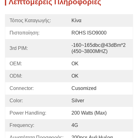
Λεπτομερείς Πληροφορίες
Τόπος Καταγωγής:
Κίνα
Πιστοποίηση:
ROHS ISO9000
-160~165dbc@43dBm*2 
3rd PIM:
(450~3800MHZ)
OEM:
OK
ODM:
OK
Connector:
Cusomized
Color:
Silver
Power Handling:
200 Watts (max)
Frequency:
4G
Δυνατότητα Προσφοράς:
200pcs Ανά Ημέρα