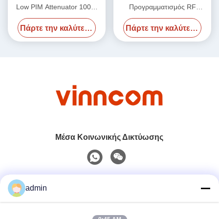
Low PIM Attenuator 100W
Προγραμματισμός RF
Άντρας προς Γυναίκα
Attenuator 6000MHz
Πάρτε την καλύτερη τιμή
Πάρτε την καλύτερη τιμή
-155dbc 50W
Μέσα Κοινωνικής Δικτύωσης
Γρήγορη επικοινωνία
admin
Τηλ.