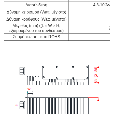
Διασύνδεση
4.3-10 Άντρ
Δύναμη χειρισμού (Watt, μέγιστο)
Δύναμη κορύφους (Watt, μέγιστο)
Μέγεθος (mm) ((L × W × H,
22
εξαιρουμένου του συνδέσμου)
Συμμόρφωση με το ROHS