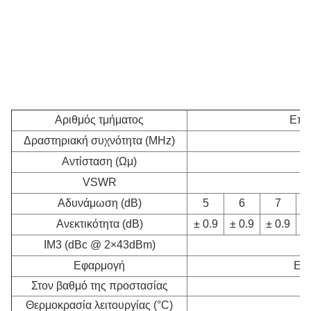
Αριθμός τμήματος
Επι
Δραστηριακή συχνότητα (MHz)
Αντίσταση (Ωμ)
VSWR
Αδυνάμωση (dB)
5
6
7
Ανεκτικότητα (dB)
± 0.9
± 0.9
± 0.9
±
IM3 (dBc @ 2×43dBm)
Εφαρμογή
Εντ
Στον βαθμό της προστασίας
Θερμοκρασία λειτουργίας (°C)