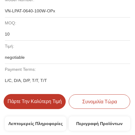
VN-LPAT-0640-100W-OPx
MOQ:
10
Τιμή:
negotiable
Payment Terms:
L/C, D/A, D/P, T/T, T/T
Πάρτε Την Καλύτερη Τιμή
Συνομιλία Τώρα
Λεπτομερείς Πληροφορίες
Περιγραφή Προϊόντων