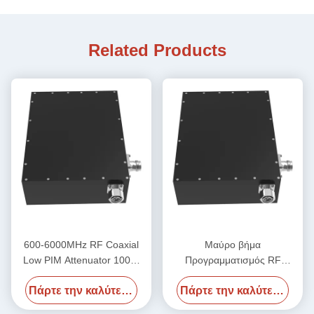
Related Products
600-6000MHz RF Coaxial
Μαύρο βήμα
Low PIM Attenuator 100W
Προγραμματισμός RF
Άντρας προς Γυναίκα
Attenuator 6000MHz
Πάρτε την καλύτερη τιμή
Πάρτε την καλύτερη τιμή
-155dbc 50W