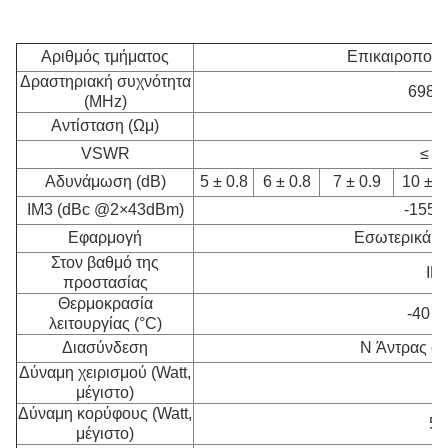
Αριθμός τμήματος
Επικαιροποιη
Δραστηριακή συχνότητα
698-
(MHz)
Αντίσταση (Ωμ)
5
VSWR
≤ 1
Αδυνάμωση (dB)
5 ± 0.8
6 ± 0.8
7 ± 0.9
10 ± 1
IM3 (dBc @2×43dBm)
-155 /
Εφαρμογή
Εσωτερικά κα
Στον βαθμό της
IP
προστασίας
Θερμοκρασία
-40 ~
λειτουργίας (°C)
Διασύνδεση
N Άντρας σε
Δύναμη χειρισμού (Watt,
5
μέγιστο)
Δύναμη κορύφους (Watt,
50
μέγιστο)