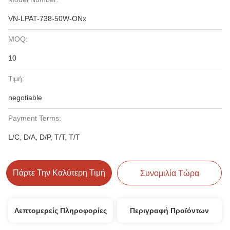
VN-LPAT-738-50W-ONx
MOQ:
10
Τιμή:
negotiable
Payment Terms:
L/C, D/A, D/P, T/T, T/T
Πάρτε Την Καλύτερη Τιμή
Συνομιλία Τώρα
Λεπτομερείς Πληροφορίες
Περιγραφή Προϊόντων