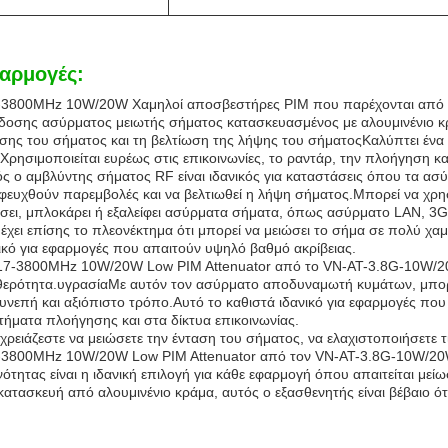
αρμογές:
-3800MHz 10W/20W Χαμηλοί αποσβεστήρες PIM που παρέχονται από τ
οσης ασύρματος μειωτής σήματος κατασκευασμένος με αλουμινένιο κρ
ασης του σήματος και τη βελτίωση της λήψης του σήματοςΚαλύπτει έ
Χρησιμοποιείται ευρέως στις επικοινωνίες, το ραντάρ, την πλοήγηση κα
ς ο αμβλύντης σήματος RF είναι ιδανικός για καταστάσεις όπου τα α
ευχθούν παρεμβολές και να βελτιωθεί η λήψη σήματος.Μπορεί να χρησ
σει, μπλοκάρει ή εξαλείφει ασύρματα σήματα, όπως ασύρματο LAN, 3G
έχει επίσης το πλεονέκτημα ότι μπορεί να μειώσει το σήμα σε πολύ χ
ικό για εφαρμογές που απαιτούν υψηλό βαθμό ακρίβειας.
7-3800MHz 10W/20W Low PIM Attenuator από το VN-AT-3.8G-10W/20W-O
ερότητα.υγρασίαΜε αυτόν τον ασύρματο αποδυναμωτή κυμάτων, μπορεί
υνεπή και αξιόπιστο τρόπο.Αυτό το καθιστά ιδανικό για εφαρμογές πο
ήματα πλοήγησης και στα δίκτυα επικοινωνίας.
 χρειάζεστε να μειώσετε την ένταση του σήματος, να ελαχιστοποιήσετε τ
-3800MHz 10W/20W Low PIM Attenuator από τον VN-AT-3.8G-10W/20W-
ότητας είναι η ιδανική επιλογή για κάθε εφαρμογή όπου απαιτείται μ
κατασκευή από αλουμινένιο κράμα, αυτός ο εξασθενητής είναι βέβαιο ότ