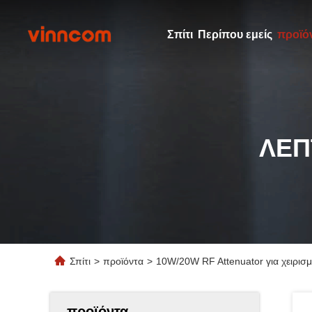
Σπίτι
Περίπου εμείς
προϊό
ΛΕΠ
Σπίτι
>
προϊόντα
>
10W/20W RF Attenuator για χειρισ
προϊόντα