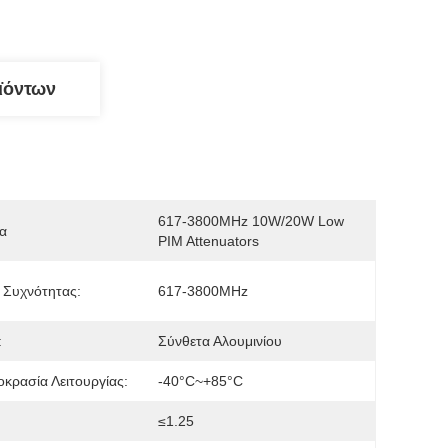
ϊόντων
617-3800MHz 10W/20W Low 
α
PIM Attenuators
 Συχνότητας:
617-3800MHz
:
Σύνθετα Αλουμινίου
κρασία Λειτουργίας:
-40°C~+85°C
≤1.25