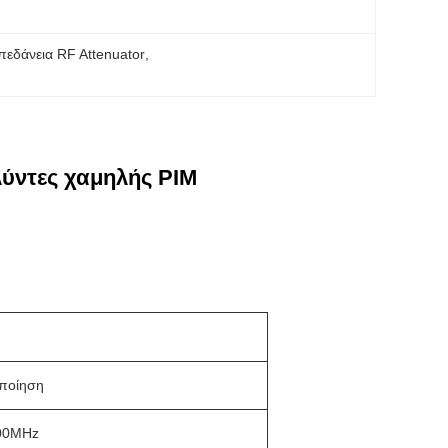
εδάνεια RF Attenuator
, 
ύντες χαμηλής PIM
ποίηση
00MHz