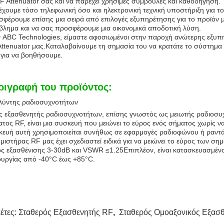
F Attenuator σας και να παρέχει χρήσιμες συμβουλές και καθοδήγηση.
χουμε τόσο τηλεφωνική όσο και ηλεκτρονική τεχνική υποστήριξη για το
φέρουμε επίσης μια σειρά από επιλογές εξυπηρέτησης για το προϊόν
λημα και να σας προσφέρουμε μια οικονομικά αποδοτική λύση.
 ABC Technologies, είμαστε αφοσιωμένοι στην παροχή ανώτερης εξυπη
ttenuator μας.Καταλαβαίνουμε τη σημασία του να κρατάτε το σύστημα σας
για να βοηθήσουμε.
ριγραφή του προϊόντος:
λύντης ραδιοσυχνοτήτων
ς εξασθενητής ραδιοσυχνοτήτων, επίσης γνωστός ως μειωτής ραδιοσυ
τος RF, είναι μια συσκευή που μειώνει το εύρος ενός σήματος χωρίς 
ευή αυτή χρησιμοποιείται συνήθως σε εφαρμογές ραδιοφώνου ή ραντάρ 
μιστήρας RF μας έχει σχεδιαστεί ειδικά για να μειώνει το εύρος των
ς εξασθένισης 3-30dB και VSWR ≤1.25Επιπλέον, είναι κατασκευασμένο
ουργίας από -40°C έως +85°C.
κέτες:
Σταθερός Εξασθενητής RF
,
Σταθερός Ομοαξονικός Εξασ