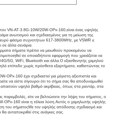
ον VN-AT-3.8G-10W/20W-OPx-160,είναι ένας υψηλής
άμα ανωτισμού και σχεδιασμένος για τη μείωση της
να ευρύ φάσμα συχνοτήτων 617-3800MHz, με VSWR ≤
ι σε άλλα σενάρια.
σύρματα σήματα πρέπει να μειωθούν προκειμένου να
ιμοποιηθεί σε οποιαδήποτε εφαρμογή που χρειάζεται να
/4G/5G, WiFi, Bluetooth και άλλα.Ο εξασθενητής χαμηλού
αμηλό επίπεδο χωρίς πρόσθετα εξαρτήματα, καθιστώντας το
Px-160 έχει σχεδιαστεί για μέγιστη αξιοπιστία και
τε να είστε σίγουροι ότι το σήμα σας θα αποδυναμωθεί
υ απαιτούν υψηλό βαθμό ακρίβειας, όπως στα ραντάρ, στα
ις παρεμβολές, είτε να βελτιώσετε την λήψη του σήματος, ο
OPx-160 είναι η τέλεια λύση.Αυτός ο χαμηλωτής υψηλής
είωση του σήματοςΜε τον υψηλής απόδοσης σχεδιασμό και
ι θα ανταποκριθεί στις ανάγκες σας.