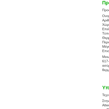
Πρ
Προ
Ονο
Αρι
Χώρ
Επεξ
Τύπ
Θερμ
Περ
Μέγ
Επισ
Μει
617
ασύρ
θερμ
Υπ
Τεχν
Στην
Atte