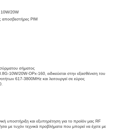
z 10W/20W
ς αποσβεστήρες PIM
ασύρματου σήματος
.8G-10W/20W-OPx-160, ειδικεύεται στην εξασθένιση του
νοτήτων 617-3800MHz και λειτουργεί σε εύρος
0.
ική υποστήριξη και εξυπηρέτηση για το προϊόν μας RF
ήσει με τυχόν τεχνικά προβλήματα που μπορεί να έχετε με