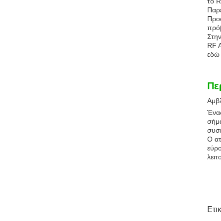
το R
Παρέ
Προσ
πρόβ
Στην
RF A
εδώ 
Πε
Αμβ
Ένα
σήμα
συσκ
Ο ατ
εύρο
λειτ
Ετι