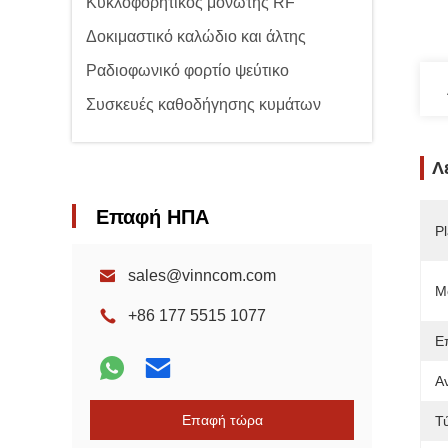
Κυκλοφορητικός μονωτής RF
Δοκιμαστικό καλώδιο και άλτης
Ραδιοφωνικό φορτίο ψεύτικο
Συσκευές καθοδήγησης κυμάτων
Λ
Επαφή ΗΠΑ
Pl
sales@vinncom.com
M
+86 177 5515 1077
Ε
Α
Επαφή τώρα
Τ