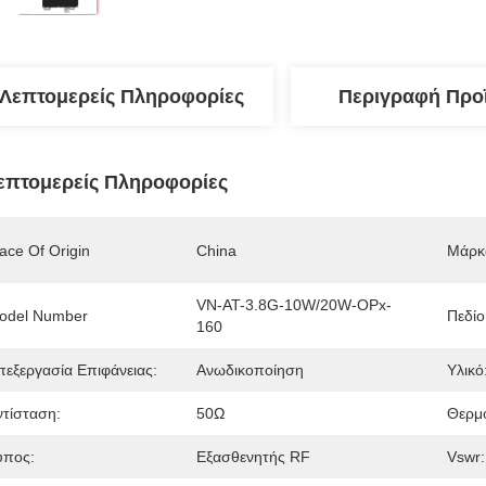
Λεπτομερείς Πληροφορίες
Περιγραφή Προ
επτομερείς Πληροφορίες
ace Of Origin
China
Μάρκ
VN-AT-3.8G-10W/20W-OPx-
odel Number
Πεδίο
160
πεξεργασία Επιφάνειας:
Ανωδικοποίηση
Υλικό
ντίσταση:
50Ω
Θερμο
ύπος:
Εξασθενητής RF
Vswr: