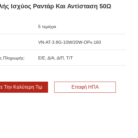
ής Ισχύος Ραντάρ Και Αντίσταση 50Ω
5 τεμάχια
VN-AT-3.8G-10W/20W-OPx-160
ς Πληρωμής:
Ε/Ε, Δ/Α, Δ/Π, Τ/Τ
ε Την Καλύτερη Τιμή
Επαφή ΗΠΑ