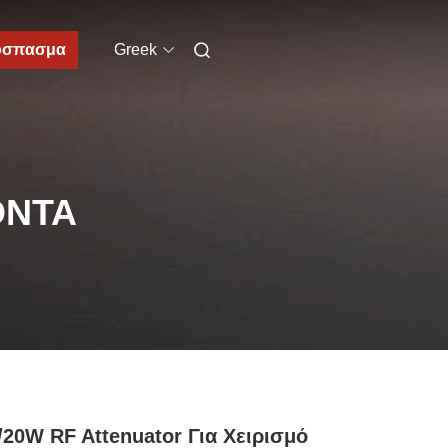
όσπασμα
Greek
ΌΝΤΑ
20W RF Attenuator Για Χειρισμό