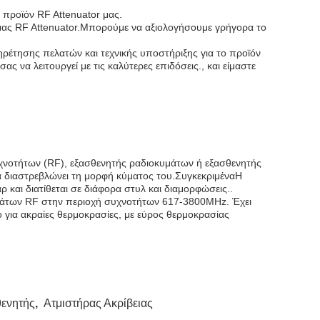
 προϊόν RF Attenuator μας.
 μας RF Attenuator.Μπορούμε να αξιολογήσουμε γρήγορα το
ρέτησης πελατών και τεχνικής υποστήριξης για το προϊόν
 να λειτουργεί με τις καλύτερες επιδόσεις., και είμαστε
χνοτήτων (RF), εξασθενητής ραδιοκυμάτων ή εξασθενητής
να διαστρεβλώνει τη μορφή κύματος του.ΣυγκεκριμέναΗ
και διατίθεται σε διάφορα στυλ και διαμορφώσεις..
 σημάτων RF στην περιοχή συχνοτήτων 617-3800MHz. Έχει
 για ακραίες θερμοκρασίες, με εύρος θερμοκρασίας
θενητής
,
Ατμιστήρας Ακρίβειας