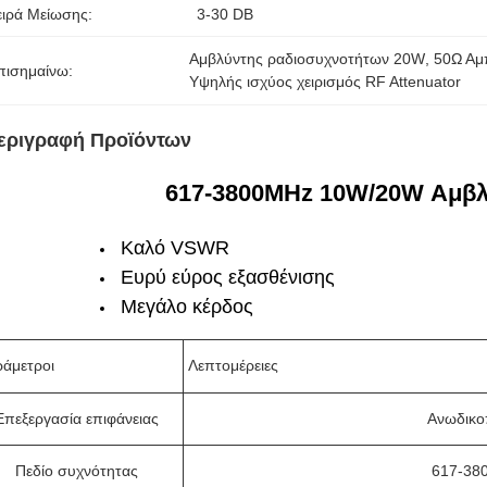
ειρά Μείωσης:
3-30 DB
Αμβλύντης ραδιοσυχνοτήτων 20W
, 
50Ω Αμπ
πισημαίνω:
Υψηλής ισχύος χειρισμός RF Attenuator
εριγραφή Προϊόντων
617-3800MHz 10W/20W Αμβλ
Καλό VSWR
Ευρύ εύρος εξασθένισης
Μεγάλο κέρδος
άμετροι
Λεπτομέρειες
Επεξεργασία επιφάνειας
Ανωδικο
Πεδίο συχνότητας
617-38