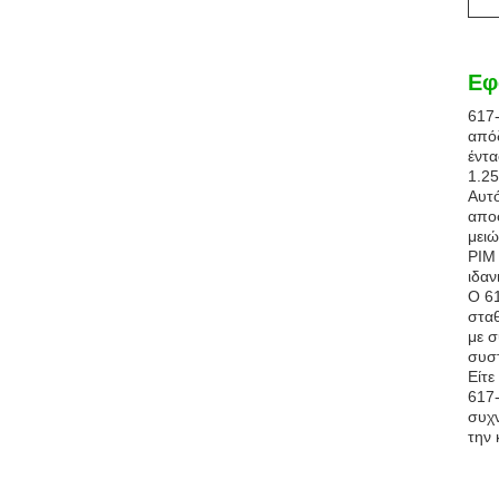
Εφ
617
απόδ
έντ
1.25
Αυτό
αποφ
μειώ
PIM 
ιδαν
Ο 61
σταθ
με σ
συστ
Είτε
617
συχν
την 