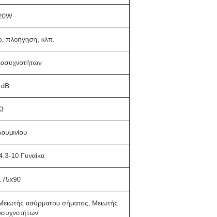
20W
ρ, πλοήγηση, κλπ.
ιοσυχνοτήτων
 dB
Ω
λουμινίου
 4.3-10 Γυναίκα
.75x90
Μειωτής ασύρματου σήματος, Μειωτής
οσυχνοτήτων