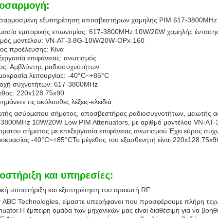
οσαρμογή:
σαρμοσμένη εξυπηρέτηση αποσβεστήρων χαμηλής PIM 617-3800MH
μασία εμπορικής επωνυμίας: 617-3800MHz 10W/20W χαμηλής ένταση
θμός μοντέλου: VN-AT-3.8G-10W/20W-OPx-160
ος προέλευσης: Κίνα
εργασία επιφάνειας: ανωτισμός
ος: Αμβλύντης ραδιοσυχνοτήτων
οκρασία λειτουργίας: -40°C~+85°C
ιοχή συχνοτήτων: 617-3800MHz
εθος: 220x128.75x90
ημάνετε τις ακόλουθες λέξεις-κλειδιά:
ωτής ασύρματου σήματος, αποσβεστήρας ραδιοσυχνοτήτων, μειωτής 
-3800MHz 10W/20W Low PIM Attenuators, με αριθμό μοντέλου VN-AT-3
ματου σήματος με επεξεργασία επιφάνειας ανωτισμού.Έχει εύρος συχ
οκρασίας -40°C~+85°CΤο μέγεθος του εξασθενητή είναι 220x128.75x9
οστήριξη και υπηρεσίες:
ική υποστήριξη και εξυπηρέτηση του αραιωτή RF
 ABC Technologies, είμαστε υπερήφανοι που προσφέρουμε πλήρη τεχν
nuator.Η έμπειρη ομάδα των μηχανικών μας είναι διαθέσιμη για να βοηθ