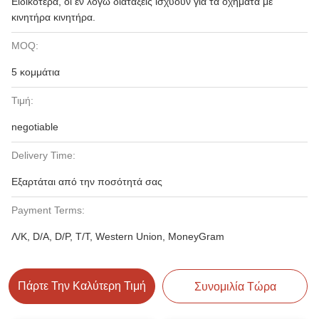
Ειδικότερα, οι εν λόγω διατάξεις ισχύουν για τα οχήματα με
κινητήρα κινητήρα.
MOQ:
5 κομμάτια
Τιμή:
negotiable
Delivery Time:
Εξαρτάται από την ποσότητά σας
Payment Terms:
Λ/Κ, D/A, D/P, T/T, Western Union, MoneyGram
Πάρτε Την Καλύτερη Τιμή
Συνομιλία Τώρα