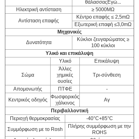
θάλασσας
Εγώ...
Ηλεκτρική αντίσταση
≥ 5000MΩ
Κέντρο επαφής ≤ 2,5mΩ
Αντίσταση επαφής
Εξωτερική επαφή ≤3,0mΩ
Μηχανικές
Κύκλοι ζευγαρώματος ≥
Δυνατότητα
100 κύκλοι
Υλικό και επικάλυψη
Υλικό
Επικάλυψη
Άλλες
Σώμα
χημικές
Τρι-σύνθεση
ουσίες
Απομονωτής
ΠΤΦΕ
-
Φωσφορικός
Κεντρικός οδηγός
Αγ
χάλκινος
Περιβαλλοντική
Περιοχή θερμοκρασίας
-40°C+85°C
Πλήρης συμμόρφωση με την
Συμμόρφωση με το Rosh
ROHS