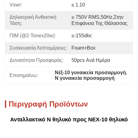
Vswr:
≤ 1.10
Δηλεκτρική Ανθεκτική 
≥ 750V RMS,50Hz,στην 
Τάση:
Επιφάνεια Της Θάλασσας
ΠΙΜ (@2-Tonex20w):
≤-155dbc
Συσκευασία Λεπτομέρειες:
Foam+box
Δυνατότητα Προσφοράς:
50pcs Ανά Ημέρα
Νέξ-10 γυναικεία προσαρμογή
, 
Επισημαίνω:
Ν γυναικεία προσαρμογή
Περιγραφή Προϊόντων
Ανταλλακτικό N θηλυκό προς NEX-10 θηλυκό