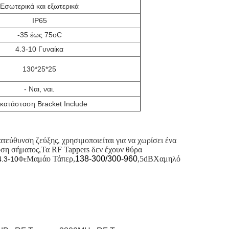
Εσωτερικά και εξωτερικά
IP65
-35 έως 75oC
4.3-10 Γυναίκα
130*25*25
- Ναι, ναι.
κατάσταση Bracket Include
ατεύθυνση ζεύξης, χρησιμοποιείται για να χωρίσει ένα
οση σήματος,Τα RF Tappers δεν έχουν θύρα
Μαμά
ο Τάπερ,
138-300/300-960
,5dB
Χαμηλό
4.3-10
Φε