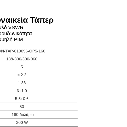
ναικεία Τάπερ
αλό VSWR
υρυζωνικότητα
αμηλή PIM
VN-TAP-019096-OP5-160
138-300/300-960
5
≤ 2.2
1.33
6±1.0
5.5±0.6
50
- 160 δολάρια.
300 W