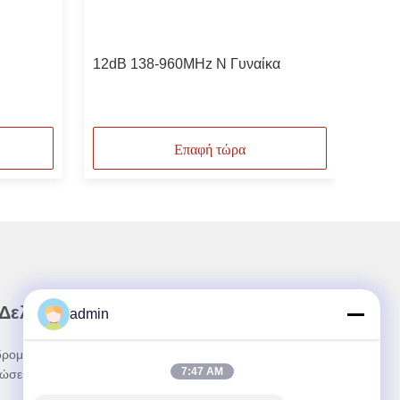
12dB 138-960MHz N Γυναίκα
Επαφή τώρα
 Δελτίο Ενημέρωσης
admin
ρομηθείτε στο ενημερωτικό μας δελτίο για
7:47 AM
ώσεις και πολλά άλλα.