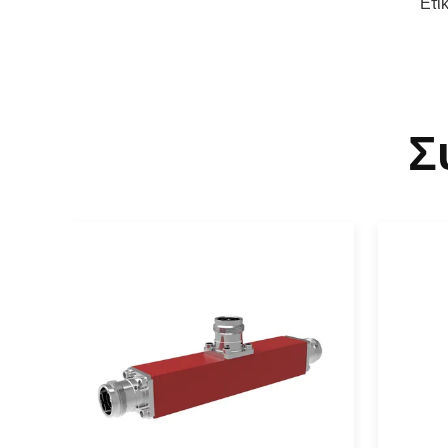
Ετι
Σ