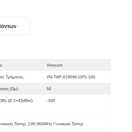
ϊόντων
α
Vinncom
ός Τμήματος:
VN-TAP-019096-OP5-160
ταση (Ωμ):
50
(dBc @ 2×43dBm):
-160
ναικεία Τάπερ
, 
138-960MHz Γυναικεία Τάπερ