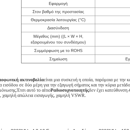
Εφαρμογή
Στον βαθμό της προστασίας
Θερμοκρασία λειτουργίας (°C)
Διασύνδεση
Μέγεθος (mm) ((L × W × H,
εξαιρουμένου του συνδέσμου)
Συμμόρφωση με το ROHS
Σημείωση
Εγ
ιοφωνική ακτινοβολία
είναι μια συσκευή η οποία, παρόμοια με την κ
 εισόδου σε δύο μέρη για την εξαγωγή σήματος και την κύρια μετάδ
όνωσης,Έτσι αυτό το αίτιο
Ραδιοσυχνοποιητής
δεν έχει κατεύθυνση
.
, χαμηλή απώλεια εισαγωγής, χαμηλή VSWR.