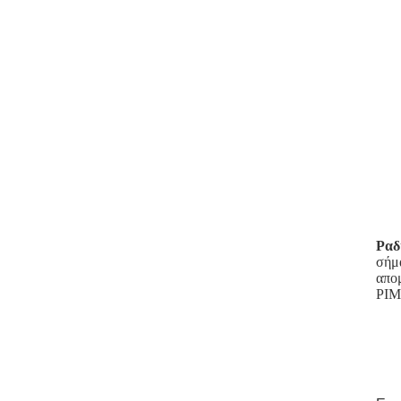
Ραδ
σήμα
απομ
PIM