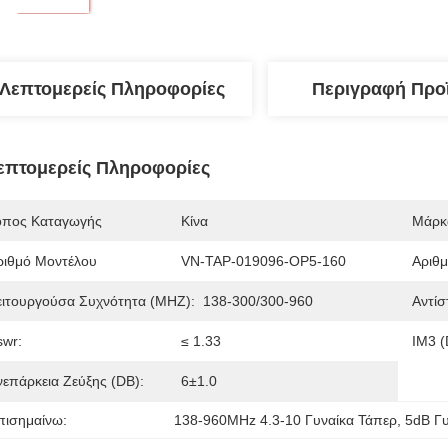
Λεπτομερείς Πληροφορίες
Περιγραφή Προ
επτομερείς Πληροφορίες
όπος Καταγωγής
Κίνα
Μάρκ
ριθμό Μοντέλου
VN-TAP-019096-OP5-160
Αριθμ
ειτουργούσα Συχνότητα (MHZ):
138-300/300-960
Αντίσ
swr:
≤ 1.33
IM3 
νεπάρκεια Ζεύξης (dB):
6±1.0
πισημαίνω:
138-960MHz 4.3-10 Γυναίκα Τάπερ
, 
5dB Γυ