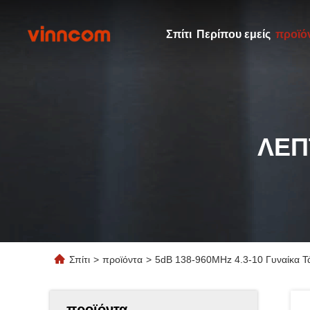
Σπίτι
Περίπου εμείς
προϊό
ΛΕΠ
Σπίτι
>
προϊόντα
>
5dB 138-960MHz 4.3-10 Γυναίκα Τ
προϊόντα