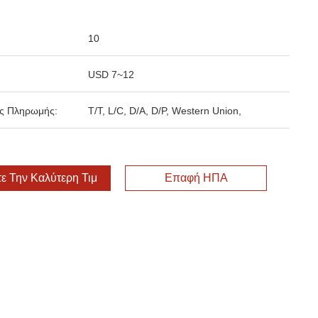
10
USD 7~12
ς Πληρωμής:
T/T, L/C, D/A, D/P, Western Union,
ε Την Καλύτερη Τιμή
Επαφή ΗΠΑ