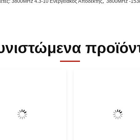
κέτες:
3800MHz 4.3-10 Ενεργειακός Αποδέκτης
,
3800MHz -153
υνιστώμενα προϊόν