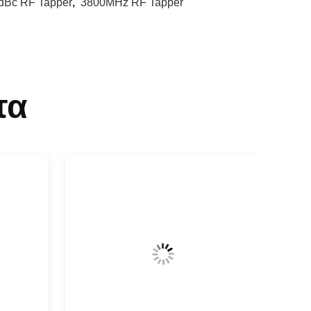
dBc RF Tapper
,
3800MHz RF Tapper
τα