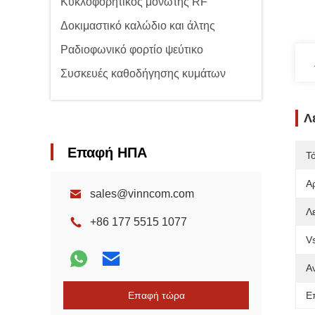
Κυκλοφορητικός μονωτής RF
Δοκιμαστικό καλώδιο και άλτης
Ραδιοφωνικό φορτίο ψεύτικο
Συσκευές καθοδήγησης κυμάτων
Λ
Επαφή ΗΠΑ
Τ
Α
sales@vinncom.com
Λ
+86 177 5515 1077
V
Α
Επαφή τώρα
Ε