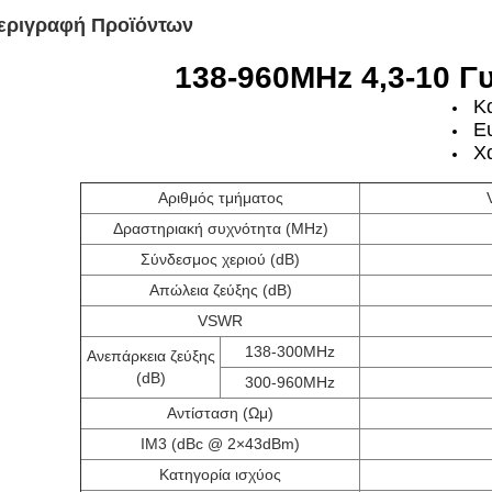
εριγραφή Προϊόντων
138
-
9
60MHz 4,3-10
Γυ
Κ
Ε
Χ
Αριθμός τμήματος
Δραστηριακή συχνότητα (MHz)
Σύνδεσμος χεριού (dB)
Απώλεια ζεύξης (dB)
VSWR
138-300MHz
Ανεπάρκεια ζεύξης
(dB)
300-960MHz
Αντίσταση (Ωμ)
IM3 (dBc @ 2×43dBm)
Κατηγορία ισχύος