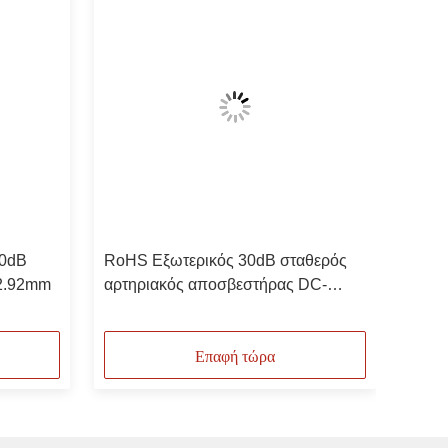
40dB
RoHS Εξωτερικός 30dB σταθερός
 2.92mm
αρτηριακός αποσβεστήρας DC-
40GHz 20W 2.92mm
Επαφή τώρα