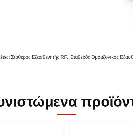
κέτες:
Σταθερός Εξασθενητής RF
,
Σταθερός Ομοαξονικός Εξασ
υνιστώμενα προϊόν