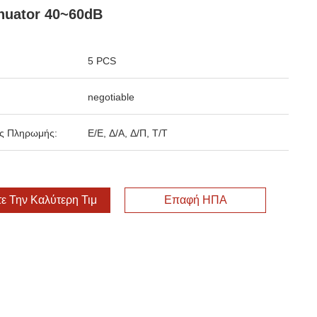
nuator 40~60dB
5 PCS
negotiable
ς Πληρωμής:
Ε/Ε, Δ/Α, Δ/Π, Τ/Τ
ε Την Καλύτερη Τιμή
Επαφή ΗΠΑ