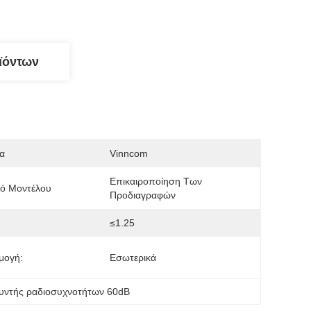
ϊόντων
α
Vinncom
Επικαιροποίηση Των 
μό Μοντέλου
Προδιαγραφών
≤1.25
μογή:
Εσωτερικά
υντής ραδιοσυχνοτήτων 60dB