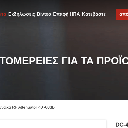
ντα
Εκδηλώσεις
Βίντεο
Επαφή ΗΠΑ
Κατεβάστε
απ
ΤΟΜΈΡΕΙΕΣ ΓΙΑ ΤΑ ΠΡΟΪ
υναίκα RF Attenuator 40~60dB
DC-4