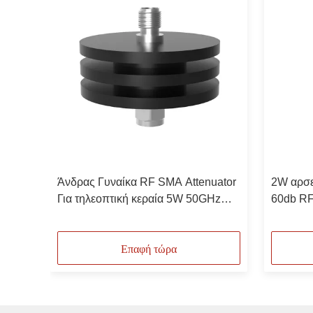
κός
Άνδρας Γυναίκα RF SMA Attenuator
2W αρσε
ακός
Για τηλεοπτική κεραία 5W 50GHz
60db RF
ακός
2.4mm
2.4mm 
ακός
Επαφή τώρα