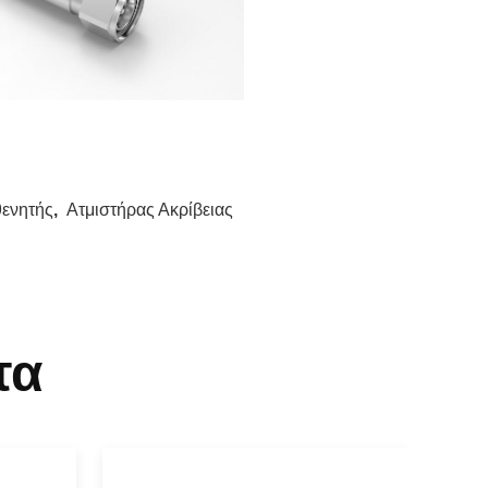
θενητής
,
Ατμιστήρας Ακρίβειας
τα