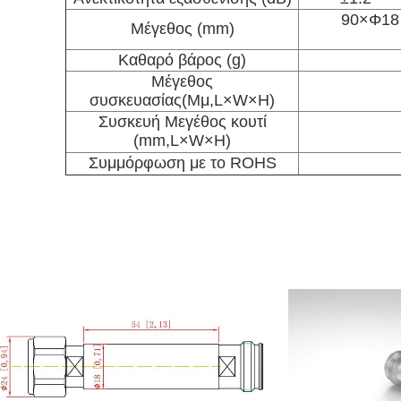
90×Φ18 
Μέγεθος (mm)
Καθαρό βάρος (g)
Μέγεθος
συσκευασίας
(Μμ,L×W×H)
Συσκευή Μεγέθος κουτί
(mm,L×W×H)
Συμμόρφωση με το ROHS