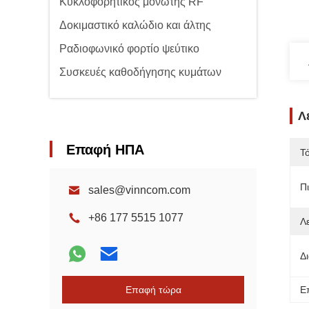
Κυκλοφορητικός μονωτής RF
Δοκιμαστικό καλώδιο και άλτης
Ραδιοφωνικό φορτίο ψεύτικο
Συσκευές καθοδήγησης κυμάτων
Λ
Επαφή ΗΠΑ
Τ
Π
sales@vinncom.com
+86 177 5515 1077
Λ
Δ
Επαφή τώρα
Ε