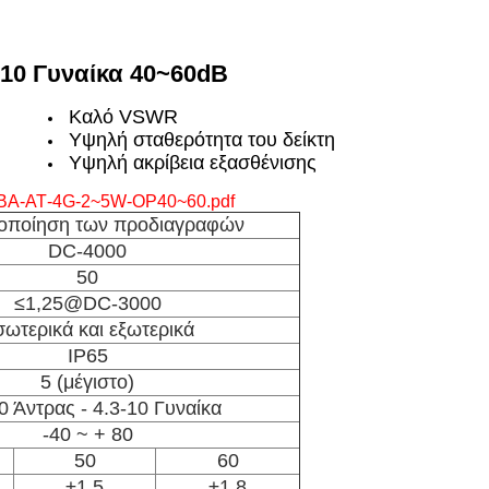
-10 Γυναίκα 40~60dB
Καλό VSWR
Υψηλή σταθερότητα του δείκτη
Υψηλή ακρίβεια εξασθένισης
ΒΑ-ΑΤ-4G-2~5W-OP40~60.pdf
ροποίηση των προδιαγραφών
DC-4000
50
≤1,25@DC-3000
ωτερικά και εξωτερικά
IP65
5 (μέγιστο)
0 Άντρας - 4.3-10 Γυναίκα
-40 ~ + 80
50
60
±1.5
±1.8