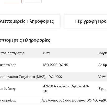
Λεπτομερείς Πληροφορίες
Περιγραφή Προ
επτομερείς Πληροφορίες
όπος Καταγωγής
Κίνα
Μάρκ
ιστοποίηση
ISO 9000 ROHS
Αριθ
ειτουργούσα Συχνότητα (MHZ):
DC-4000
Vswr:
4.3-10 Αρσενικό - Θηλυκό 4.3-
ιασύνδεση:
Εφαρ
10
πισημαίνω:
Αμβλύντης ραδιοσυχνοτήτων DC-4G
, 
Αμβλ