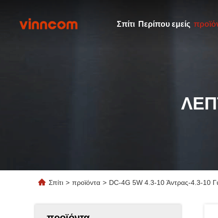
Σπίτι
Περίπου εμείς
προϊό
ΛΕΠ
Σπίτι
>
προϊόντα
>
DC-4G 5W 4.3-10 Άντρας-4.3-10 Γ
προϊόντα