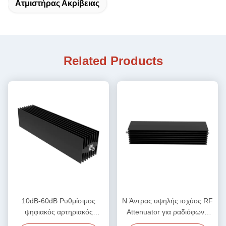
Ατμιστήρας Ακρίβειας
Related Products
10dB-60dB Ρυθμίσιμος
N Άντρας υψηλής ισχύος RF
ψηφιακός αρτηριακός
Attenuator για ραδιόφωνο
αρτηριακός αρτηριακός
18ghz 500w