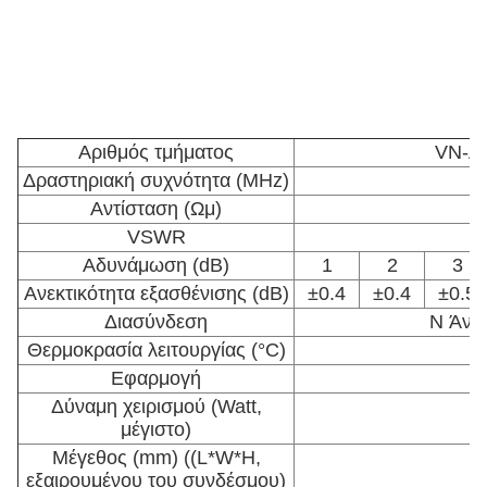
Αριθμός τμήματος
VN-A
Δραστηριακή συχνότητα (MHz)
Αντίσταση (Ωμ)
VSWR
Αδυνάμωση (dB)
1
2
3
Ανεκτικότητα εξασθένισης (dB)
±0.4
±0.4
±0.5
Διασύνδεση
N Άντρ
Θερμοκρασία λειτουργίας (°C)
-
Εφαρμογή
Ε
Δύναμη χειρισμού (Watt,
μέγιστο)
Μέγεθος (mm) ((L*W*H,
εξαιρουμένου του συνδέσμου)