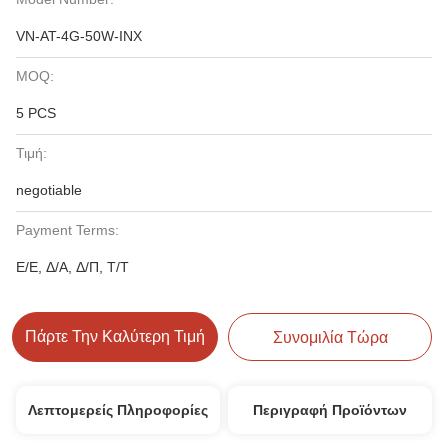
VN-AT-4G-50W-INX
MOQ:
5 PCS
Τιμή:
negotiable
Payment Terms:
Ε/Ε, Δ/Α, Δ/Π, Τ/Τ
Πάρτε Την Καλύτερη Τιμή
Συνομιλία Τώρα
Λεπτομερείς Πληροφορίες
Περιγραφή Προϊόντων