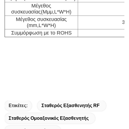
Μέγεθος
6
συσκευασίας
(Μμμ,L*W*H)
Μέγεθος συσκευασίας
35
(mm,L*W*H)
Συμμόρφωση με το ROHS
Ετικέτες:
Σταθερός Εξασθενητής RF
Σταθερός Ομοαξονικός Εξασθενητής