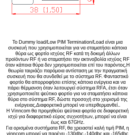
Το Dummy load/Low PIM Termination/Load είναι μια
συσκευή που χρησιμοποιείται για να σταματήσει κάποια
θύρα ως φορτίο ισχύος RF κατά τη δοκιμή άλλων
προϊόντων RF ή να σταματήσει την ακτινοβολία ισχύος RF
όταν κάποια θύρα δεν χρησιμοποιείται επί του παρόντος,Η
θεωρία ταιριάζει παρόμοια αντίσταση με την πραγματική
συσκευή που θα συνδεθεί με το σύστημα RF. Φανταστικό
φορτίο θα απορροφήσει επίσης κάποια ενέργεια και να
πάρει θέρμανση όταν λειτουργεί σύστημα RFA, έτσι όταν
χρησιμοποιείτε ψεύτικο φορτίο για να σταματήσει κάποια
θύρα στο σύστημα RF, δώστε προσοχή στο χειρισμό της
ενέργειας,Διαφορετικά μπορεί να υπερθερμανθεί..
Η Vinncom θα προμηθεύει ψεύτικα φορτία σε διαφορετική
ισχύ για διαφορετικό εύρος συχνοτήτων, μπορεί να είναι
έως και 67GHz.
Για ορισμένα συστήματα RF, θα χρειαστεί καλή τιμή PIM, η
vinncom μπορεί να παρέχει -130dbc,-140dbc και -165dbc