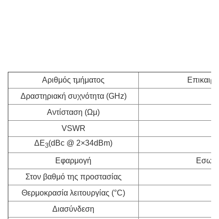
Αριθμός τμήματος
Επικαιρο
Δραστηριακή συχνότητα (GHz)
Αντίσταση (Ωμ)
VSWR
ΔΕ
(dBc @ 2×34dBm)
3
Εφαρμογή
Εσωτερ
Στον βαθμό της προστασίας
Θερμοκρασία λειτουργίας (°C)
Διασύνδεση
4.