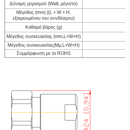
Δύναμη χειρισμού (Watt, μέγιστο)
Μέγεθος (mm) ((L × W × H,
εξαιρουμένου του συνδέσμου)
Καθαρό βάρος (g)
Μέγεθος συσκευασίας (mm,L×W×H)
Μέγεθος συσκευασίας
(Μμ,L×W×H)
22
Συμμόρφωση με το ROHS