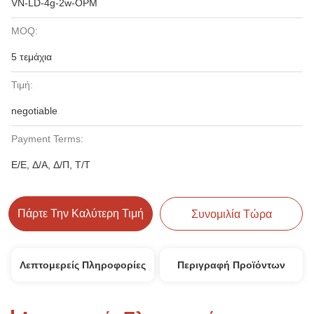
VN-LD-4g-2w-OPM
MOQ:
5 τεμάχια
Τιμή:
negotiable
Payment Terms:
Ε/Ε, Δ/Α, Δ/Π, Τ/Τ
Πάρτε Την Καλύτερη Τιμή
Συνομιλία Τώρα
Λεπτομερείς Πληροφορίες
Περιγραφή Προϊόντων