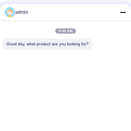
Γρήγορη επικοινωνία
admin
Τηλ.
9:42 AM
0086-551-65396351
Good day, what product are you looking for?
Ηλεκτρονικό
sales@vinncom.com
Διεύθυνση
Οδός GangHuai, Νέα Βιομηχανική Ζώνη, πόλη GangJi,
επαρχία ChangFeng, πόλη HeFei, επαρχία AnHui
Πολιτική Μυστικότητας
|
Sitemap
Καλή ποιότητα της Κίνας Συνδυασμός κεραίας ραδιοσυχνοτήτων
Προμηθευτής. Πνευματικά δικαιώματα © 2023-2026 HeFei