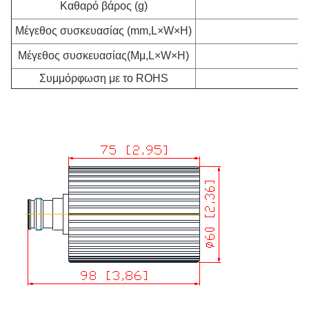
Καθαρό βάρος (g)
Μέγεθος συσκευασίας (mm,L×W×H)
6
Μέγεθος συσκευασίας
(Μμ,L×W×H)
35
Συμμόρφωση με το ROHS