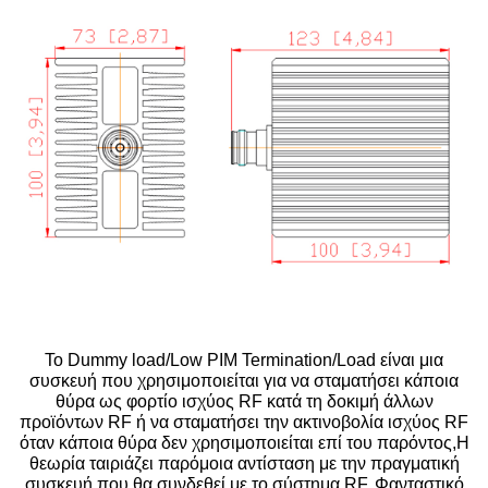
Το Dummy load/Low PIM Termination/Load είναι μια
συσκευή που χρησιμοποιείται για να σταματήσει κάποια
θύρα ως φορτίο ισχύος RF κατά τη δοκιμή άλλων
προϊόντων RF ή να σταματήσει την ακτινοβολία ισχύος RF
όταν κάποια θύρα δεν χρησιμοποιείται επί του παρόντος,Η
θεωρία ταιριάζει παρόμοια αντίσταση με την πραγματική
συσκευή που θα συνδεθεί με το σύστημα RF. Φανταστικό