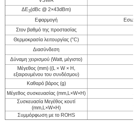
VSWR
ΔΕ
(dBc @ 2×43dBm)
3
Εφαρμογή
Εσωτερ
Στον βαθμό της προστασίας
Θερμοκρασία λειτουργίας (°C)
Διασύνδεση
4
Δύναμη χειρισμού (Watt, μέγιστο)
Μέγεθος (mm) ((L × W × H,
1
εξαιρουμένου του συνδέσμου)
Καθαρό βάρος (g)
Μέγεθος συσκευασίας (mm,L×W×H)
26
Συσκευασία Μεγέθος κουτί
54
(mm,L×W×H)
Συμμόρφωση με το ROHS