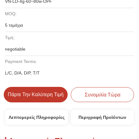
VN-LD-4g-60~80w-OPF
MOQ:
5 τεμάχια
Τιμή:
negotiable
Payment Terms:
L/C, D/A, D/P, T/T
Πάρτε Την Καλύτερη Τιμή
Συνομιλία Τώρα
Λεπτομερείς Πληροφορίες
Περιγραφή Προϊόντων