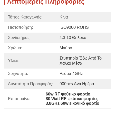
Λεπτομερείς Πληροφορίες
Τόπος Καταγωγής:
Κίνα
Πιστοποίηση:
ISO9000 ROHS
Συνδετήρας:
4.3-10 Θηλυκό
Χρώμα:
Μαύρο
Στυπτηρία Έξω Από Το 
Υλικό:
Χαλκό Μέσα
Συχνότητα:
Ρεύμα-4GHz
Δυνατότητα Προσφοράς:
900pcs Ανά Ημέρα
60w RF ψεύτικο φορτίο
, 
Επισημαίνω:
80 Watt RF ψεύτικο φορτίο
, 
3.8GHz 60w εικονικό φορτίο