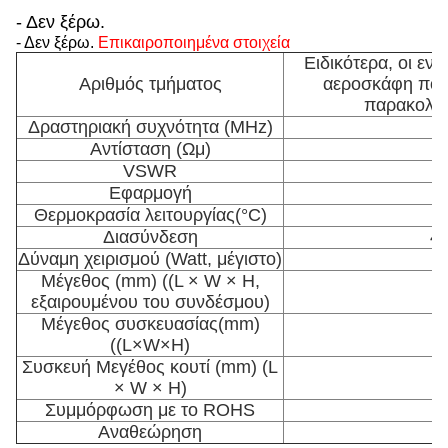
- Δεν ξέρω.
- Δεν ξέρω.
Επικαιροποιημένα στοιχεία
Ειδικότερα, οι εν 
Αριθμός τμήματος
αεροσκάφη που 
παρακολού
Δραστηριακή συχνότητα (MHz)
Αντίσταση (Ωμ)
VSWR
Εφαρμογή
Θερμοκρασία λειτουργίας
(°C)
Διασύνδεση
4.
Δύναμη χειρισμού (Watt, μέγιστο)
Μέγεθος (mm) ((L × W × H,
εξαιρουμένου του συνδέσμου)
Μέγεθος συσκευασίας
(mm)
((L×W×H)
Συσκευή Μεγέθος κουτί (mm) (L
3
× W × H)
Συμμόρφωση με το ROHS
Αναθεώρηση