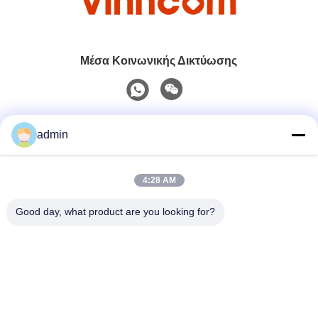
Μέσα Κοινωνικής Δικτύωσης
Γρήγορη επικοινωνία
admin
Τηλ.
4:28 AM
0086-551-65396351
Good day, what product are you looking for?
Ηλεκτρονικό
sales@vinncom.com
Διεύθυνση
Οδός GangHuai, Νέα Βιομηχανική Ζώνη, πόλη GangJi,