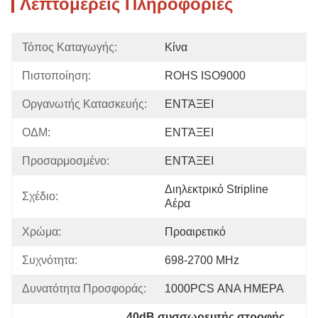
Λεπτομερείς Πληροφορίες
Τόπος Καταγωγής:
Κίνα
Πιστοποίηση:
ROHS ISO9000
Οργανωτής Κατασκευής:
ΕΝΤΆΞΕΙ
ΟΔΜ:
ΕΝΤΆΞΕΙ
Προσαρμοσμένο:
ΕΝΤΆΞΕΙ
Διηλεκτρικό Stripline 
Σχέδιο:
Αέρα
Χρώμα:
Προαιρετικό
Συχνότητα:
698-2700 MHz
Δυνατότητα Προσφοράς:
1000PCS ΑΝΑ ΗΜΕΡΑ
40dB συσσωρευτής στροφής
, 