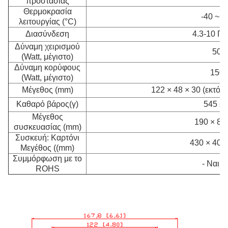
προστασίας
Θερμοκρασία
-40 ~ +
λειτουργίας (°C)
Διασύνδεση
4.3-10 Γυ
Δύναμη χειρισμού
500
(Watt, μέγιστο)
Δύναμη κορύφους
150
(Watt, μέγιστο)
Μέγεθος (mm)
122 × 48 × 30 (εκτός
Καθαρό βάρος
(γ)
545 ± 
Μέγεθος
190 × 80
συσκευασίας (mm)
Συσκευή: Καρτόνι
430 × 400
Μεγέθος ((mm)
Συμμόρφωση με το
- Ναι, ν
ROHS