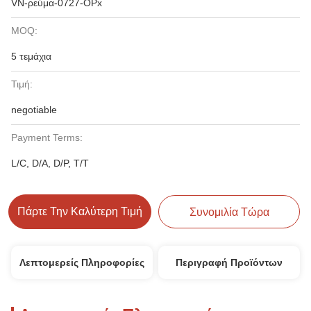
VN-ρεύμα-0727-OPx
MOQ:
5 τεμάχια
Τιμή:
negotiable
Payment Terms:
L/C, D/A, D/P, T/T
Πάρτε Την Καλύτερη Τιμή
Συνομιλία Τώρα
Λεπτομερείς Πληροφορίες
Περιγραφή Προϊόντων