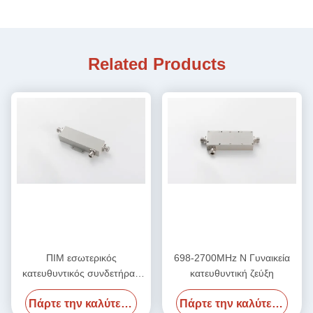
Related Products
ΠΙΜ εσωτερικός
698-2700MHz N Γυναικεία
κατευθυντικός συνδετήρας
κατευθυντική ζεύξη
σε μικροκύματα N θηλυκό
Πάρτε την καλύτερη τιμή
Πάρτε την καλύτερη τιμή
550MHz-2700MHz