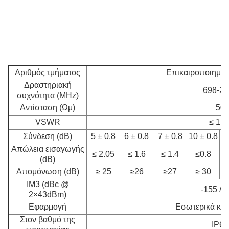
Αριθμός τμήματος
Επικαιροποιημέν
Δραστηριακή
698-27
συχνότητα (MHz)
Αντίσταση (Ωμ)
50
VSWR
≤ 1.2
Σύνδεση (dB)
5 ± 0.8
6 ± 0.8
7 ± 0.8
10 ± 0.8
1
Απώλεια εισαγωγής
≤ 2.05
≤ 1.6
≤ 1.4
≤0.8
(dB)
Απομόνωση (dB)
≥ 25
≥26
≥27
≥ 30
IM3 (dBc @
-155 / -
2×43dBm)
Εφαρμογή
Εσωτερικά και
Στον βαθμό της
IP65