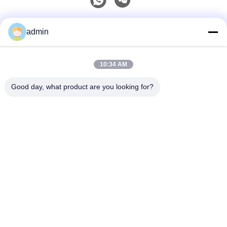
Γρήγορη επικοινωνία
admin
Τηλ.
10:34 AM
0086-551-65396351
Good day, what product are you looking for?
Ηλεκτρονικό
sales@vinncom.com
Διεύθυνση
Οδός GangHuai, Νέα Βιομηχανική Ζώνη, πόλη GangJi,
επαρχία ChangFeng, πόλη HeFei, επαρχία AnHui
Πολιτική Μυστικότητας
|
Sitemap
Καλή ποιότητα της Κίνας Συνδυασμός κεραίας ραδιοσυχνοτήτων