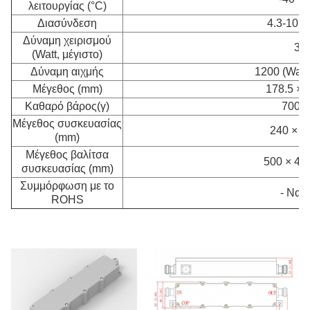
λειτουργίας (°C)
Διασύνδεση
4.3-10 Γ
Δύναμη χειρισμού
30
(Watt, μέγιστο)
Δύναμη αιχμής
1200 (Watt,
Μέγεθος (mm)
178.5 × 
Καθαρό βάρος
(γ)
700±
Μέγεθος συσκευασίας
240 × 8
(mm)
Μέγεθος βαλίτσα
500 × 42
συσκευασίας (mm)
Συμμόρφωση με το
- Ναι, 
ROHS