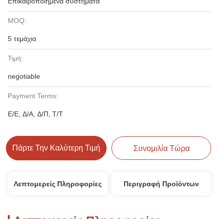
Επικαιροποιημένα συστήματα
MOQ:
5 τεμάχια
Τιμή:
negotiable
Payment Terms:
Ε/Ε, Δ/Α, Δ/Π, Τ/Τ
Πάρτε Την Καλύτερη Τιμή
Συνομιλία Τώρα
Λεπτομερείς Πληροφορίες
Περιγραφή Προϊόντων