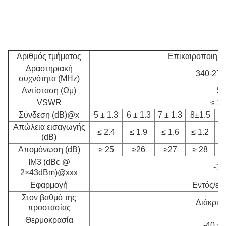
Αριθμός τμήματος
Επικαιροποιημέ
Δραστηριακή
340-27
συχνότητα (MHz)
Αντίσταση (Ωμ)
50
VSWR
≤ 1.
Σύνδεση (dB)@x
5 ± 1.3
6 ± 1.3
7 ± 1.3
8±1.5
1
Απώλεια εισαγωγής
≤ 2.4
≤ 1.9
≤ 1.6
≤ 1.2
≤
(dB)
Απομόνωση (dB)
≥ 25
≥26
≥27
≥ 28
IM3 (dBc @
-16
2×43dBm)@xxx
Εφαρμογή
Εντός/εξ
Στον βαθμό της
Διάκρισ
προστασίας
Θερμοκρασία
-40 ~ 