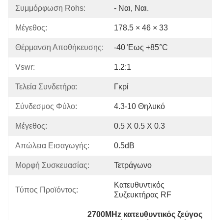
Συμμόρφωση Rohs:
- Ναι, Ναι.
Μέγεθος:
178.5 × 46 × 33
Θέρμανση Αποθήκευσης:
-40 Έως +85°C
Vswr:
1.2:1
Τελεία Συνδετήρα:
Γκρί
Σύνδεσμος Φύλο:
4.3-10 Θηλυκό
Μέγεθος:
0.5 X 0.5 X 0.3
Απώλεια Εισαγωγής:
0.5dB
Μορφή Συσκευασίας:
Τετράγωνο
Κατευθυντικός 
Τύπος Προϊόντος:
Συζευκτήρας RF
2700MHz κατευθυντικός ζεύγος