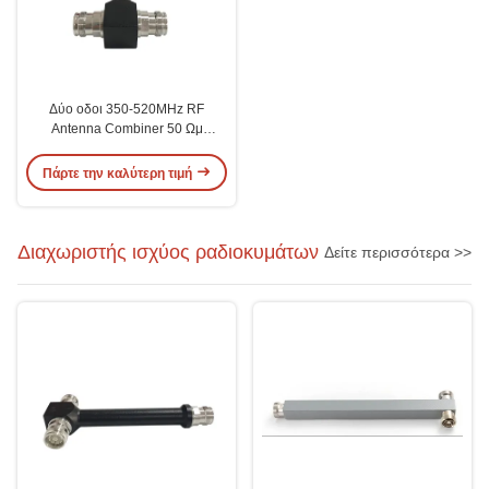
Δύο οδοι 350-520MHz RF
Antenna Combiner 50 Ωμ
Αντίσταση IP65 Προστασία N
Γυναικεία σύνδεση
Πάρτε την καλύτερη τιμή
Διαχωριστής ισχύος ραδιοκυμάτων
Δείτε περισσότερα >>