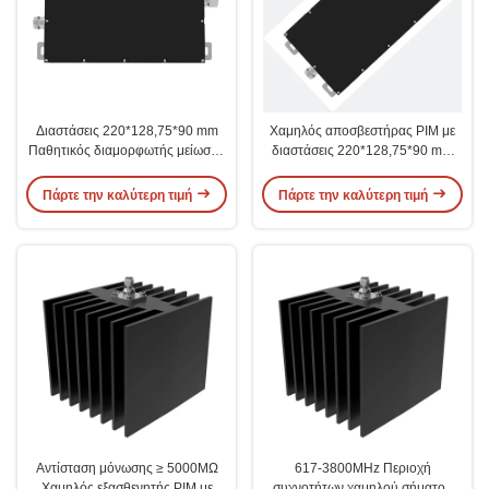
Διαστάσεις 220*128,75*90 mm
Χαμηλός αποσβεστήρας PIM με
Παθητικός διαμορφωτής μείωσης
διαστάσεις 220*128,75*90 mm
αποσβεστήρα
και ονομαστική ισχύ 10W/20W
Πάρτε την καλύτερη τιμή
Πάρτε την καλύτερη τιμή
Αντίσταση μόνωσης ≥ 5000MΩ
617-3800MHz Περιοχή
Χαμηλός εξασθενητής PIM με
συχνοτήτων χαμηλού σήματος