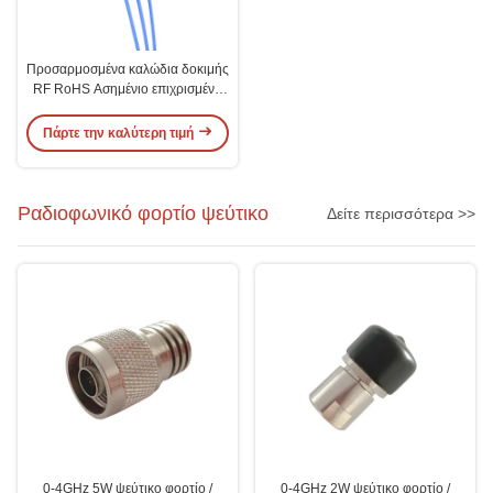
Προσαρμοσμένα καλώδια δοκιμής
RF RoHS Ασημένιο επιχρισμένο
χαλκό 26.5G Διασύνδεση
διηλεκτρικό
Πάρτε την καλύτερη τιμή
Ραδιοφωνικό φορτίο ψεύτικο
Δείτε περισσότερα >>
0-4GHz 5W ψεύτικο φορτίο /
0-4GHz 2W ψεύτικο φορτίο /