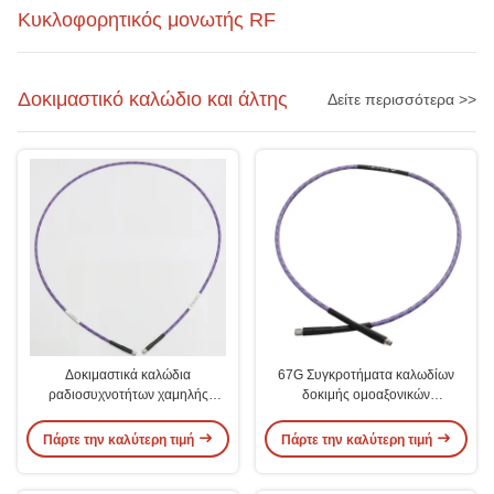
Κυκλοφορητικός μονωτής RF
Δοκιμαστικό καλώδιο και άλτης
Δείτε περισσότερα >>
Δοκιμαστικά καλώδια
67G Συγκροτήματα καλωδίων
ραδιοσυχνοτήτων χαμηλής
δοκιμής ομοαξονικών
απώλειας εισαγωγής 110G για
ραδιοσυχνοτήτων 50 Ωμ
εργαστήριο
Αντίσταση
Πάρτε την καλύτερη τιμή
Πάρτε την καλύτερη τιμή