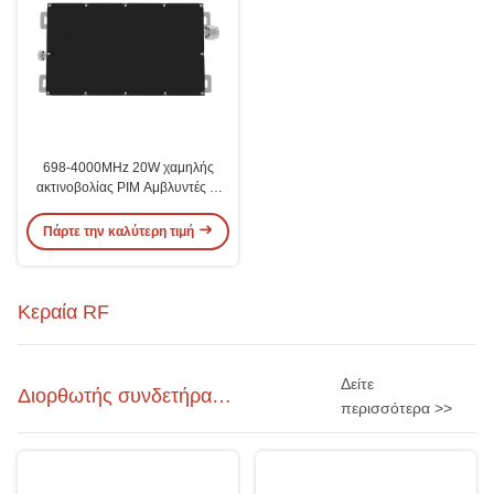
698-4000MHz 20W χαμηλής
ακτινοβολίας PIM Αμβλυντές N
Γυναίκα / N Άντρας IP65 Για
εσωτερικά εξωτερικά
Πάρτε την καλύτερη τιμή
Κεραία RF
Δείτε
Διορθωτής συνδετήρα
περισσότερα >>
ραδιοσυχνοτήτων