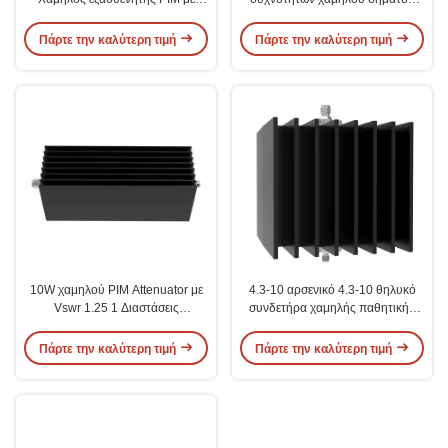
Vswr 1.25 1 και συσκευασία από
PIM με βαθμολογία ισχύος
χαρτόνι
10W/20W
Πάρτε την καλύτερη τιμή
Πάρτε την καλύτερη τιμή
10W χαμηλού PIM Attenuator με
4.3-10 αρσενικό 4.3-10 θηλυκό
Vswr 1.25 1 Διαστάσεις
συνδετήρα χαμηλής παθητικής
220*128.75*90 mm για
διαμόρφωσης για εσωτερικούς
απαιτήσεις υψηλής ισχύος
χώρους
Πάρτε την καλύτερη τιμή
Πάρτε την καλύτερη τιμή