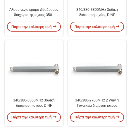
Αλουμινένιο κράμα Δύοδρομος
340/380-3800MHz 3οδική
διαχωριστής ισχύος 350 -
διάσπαση ισχύος DINF
430MHz 50 Ohm VSWR≤1.25dB
IM3-150dBc
Πάρτε την καλύτερη τιμή
Πάρτε την καλύτερη τιμή
340/380-3800MHz 3οδική
340/380-2700MHz 2 Way N
διάσπαση ισχύος DINF
Γυναικεία διαίρεση ισχύος
Πάρτε την καλύτερη τιμή
Πάρτε την καλύτερη τιμή