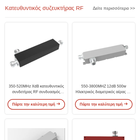
Κατευθυντικός συζευκτήρας RF
Δείτε περισσότερα >>
350-520MHz XdB κατευθυντικός
550-3800MHZ 12dB 500w
συνδετήρας RF συνδυασμός
Ηλεκτρικός διαμετρικός αέρας RF
κεραίας για εσωτερικούς /
κατευθυντικός ζεύγος
εξωτερικούς χώρους
Πάρτε την καλύτερη τιμή
Πάρτε την καλύτερη τιμή