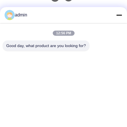
Γρήγορη επικοινωνία
admin
Τηλ.
12:56 PM
0086-551-65396351
Good day, what product are you looking for?
Ηλεκτρονικό
sales@vinncom.com
Διεύθυνση
Οδός GangHuai, Νέα Βιομηχανική Ζώνη, πόλη GangJi,
επαρχία ChangFeng, πόλη HeFei, επαρχία AnHui
Πολιτική Μυστικότητας
|
Sitemap
Καλή ποιότητα της Κίνας Συνδυασμός κεραίας ραδιοσυχνοτήτων